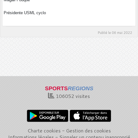
Magali Fouque
Présidente USML cyclo
Publié le
06 mai 2022
SPORTS
REGIONS
106052
visites
Charte cookies
Gestion des cookies
Informations légales
Signaler un contenu inapproprié